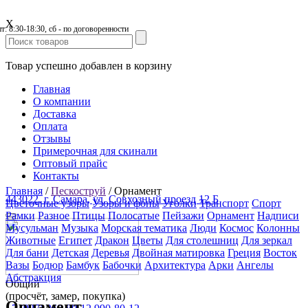
X
пт: 8:30-18:30, сб - по договоренности
Товар успешно добавлен в корзину
Главная
О компании
Доставка
Оплата
Отзывы
Примерочная для скинали
Оптовый прайс
Контакты
Главная
/
Пескоструй
/
Орнамент
443022, г. Самара, ул. Совхозный проезд 12 Б
Цветочные узоры
Узоры и фоны
Уголки
Транспорт
Спорт
Рамки
Разное
Птицы
Полосатые
Пейзажи
Орнамент
Надписи
Мусульман
Музыка
Морская тематика
Люди
Космос
Колонны
Животные
Египет
Дракон
Цветы
Для столешниц
Для зеркал
Для бани
Детская
Деревья
Двойная матировка
Греция
Восток
Вазы
Бодюр
Бамбук
Бабочки
Архитектура
Арки
Ангелы
Абстракция
Общий
(просчёт, замер, покупка)
Орнамент