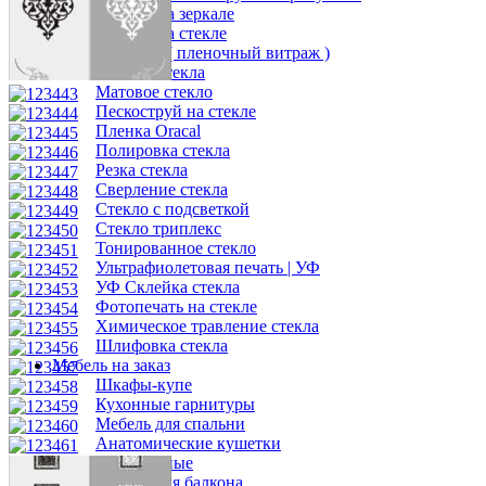
Витраж на зеркале
Витраж на стекле
Витражи ( пленочный витраж )
Закалка стекла
Матовое стекло
Пескоструй на стекле
Пленка Oracal
Полировка стекла
Резка стекла
Сверление стекла
Стекло с подсветкой
Стекло триплекс
Тонированное стекло
Ультрафиолетовая печать | УФ
УФ Склейка стекла
Фотопечать на стекле
Химическое травление стекла
Шлифовка стекла
Мебель на заказ
Шкафы-купе
Кухонные гарнитуры
Мебель для спальни
Анатомические кушетки
Гардеробные
Мебель для балкона