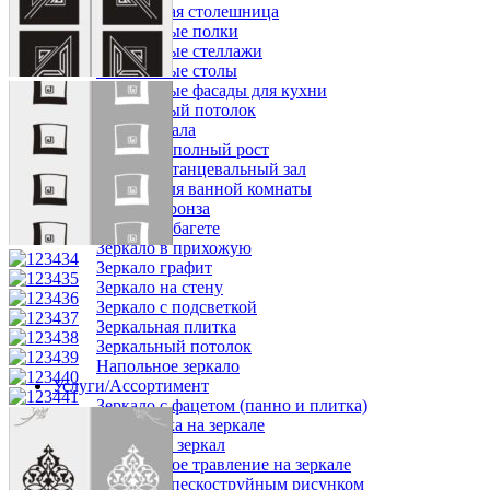
Стеклянная столешница
Стеклянные полки
Стеклянные стеллажи
Стеклянные столы
Стеклянные фасады для кухни
Стеклянный потолок
Изделия из зеркала
Зеркало в полный рост
Зеркала в танцевальный зал
Зеркала для ванной комнаты
Зеркало бронза
Зеркало в багете
Зеркало в прихожую
Зеркало графит
Зеркало на стену
Зеркало с подсветкой
Зеркальная плитка
Зеркальный потолок
Напольное зеркало
Услуги/Ассортимент
Зеркало с фацетом (панно и плитка)
Гравировка на зеркале
Установка зеркал
Химическое травление на зеркале
Зеркала с пескоструйным рисунком