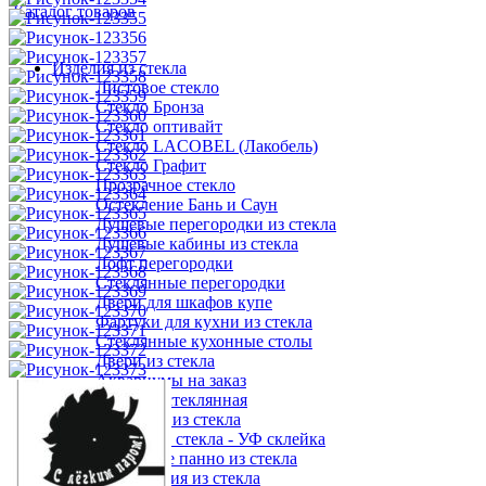
Каталог товаров
Изделия из стекла
Листовое стекло
Стекло Бронза
Стекло оптивайт
Стекло LACOBEL (Лакобель)
Стекло Графит
Прозрачное стекло
Остекление Бань и Саун
Душевые перегородки из стекла
Душевые кабины из стекла
Лофт перегородки
Стеклянные перегородки
Двери для шкафов купе
Фартуки для кухни из стекла
Стеклянные кухонные столы
Двери из стекла
Аквариумы на заказ
Витрина стеклянная
Козырьки из стекла
Мебель из стекла - УФ склейка
Настенное панно из стекла
Ограждения из стекла