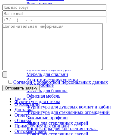
Резка стекла
Сверление стекла
Стекло с подсветкой
Стекло триплекс
Тонированное стекло
Ультрафиолетовая печать | УФ
УФ Склейка стекла
Фотопечать на стекле
Химическое травление стекла
Шлифовка стекла
Мебель на заказ
Шкафы-купе
Кухонные гарнитуры
Мебель для спальни
Анатомические кушетки
Согласен с обработкой персональных данных
Гардеробные
Мебель для балкона
Офисная мебель
Главная
Фурнитура для стекла
О компании
Фурнитура для душевых комнат и кабин
Доставка
Фурнитура для стеклянных ограждений
Оплата
Зажимные профили
Отзывы
Замки для стеклянных дверей
Примерочная для скинали
Коннекторы для крепления стекла
Оптовый прайс
Ручки для стеклянных дверей