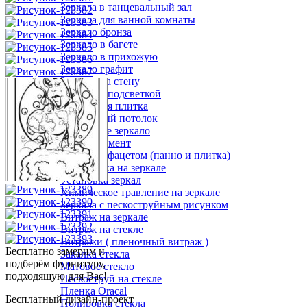
Зеркала в танцевальный зал
Зеркала для ванной комнаты
Зеркало бронза
Зеркало в багете
Зеркало в прихожую
Зеркало графит
Зеркало на стену
Зеркало с подсветкой
Зеркальная плитка
Зеркальный потолок
Напольное зеркало
Услуги/Ассортимент
Зеркало с фацетом (панно и плитка)
Гравировка на зеркале
Установка зеркал
Химическое травление на зеркале
Зеркала с пескоструйным рисунком
Витраж на зеркале
Витраж на стекле
Витражи ( пленочный витраж )
Бесплатно замерим и
Закалка стекла
подберём фурнитуру,
Матовое стекло
подходящую для Вас!
Пескоструй на стекле
Пленка Oracal
Бесплатный дизайн-проект
Полировка стекла