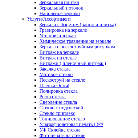
Зеркальная плитка
Зеркальный потолок
Напольное зеркало
Услуги/Ассортимент
Зеркало с фацетом (панно и плитка)
Гравировка на зеркале
Установка зеркал
Химическое травление на зеркале
Зеркала с пескоструйным рисунком
Витраж на зеркале
Витраж на стекле
Витражи ( пленочный витраж )
Закалка стекла
Матовое стекло
Пескоструй на стекле
Пленка Oracal
Полировка стекла
Резка стекла
Сверление стекла
Стекло с подсветкой
Стекло триплекс
Тонированное стекло
Ультрафиолетовая печать | УФ
УФ Склейка стекла
Фотопечать на стекле