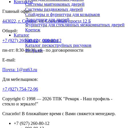
Контакты
Системы маятниковых дверей
Системы раздвижных дверей
Главный офис:
Спайдеры и фурнитура для козырьков
Доводчики для дверей
443022, г. Самара, ул. Совхозный проезд 12 Б
Фурнитура для стеклянных межкомнатных дверей
Крепеж
Общий:
Каталог
Каталог скинали
+7 (927) 260-80-12
990-80-12
Каталог пескоструйных рисунков
пн-пт: 8:30-18:30, сб - по договоренности
Витражи
E-mail:
Почта: 1@mt63.ru
Для мебельщиков:
+7 (927) 754-72-96
Copyright © 1998 — 2026 ТПК "Ремарк - Наш профиль -
стекло и зеркало!"
Спасибо! В ближайшее время с Вами свяжется менеджер.
+7 (927) 260-80-12