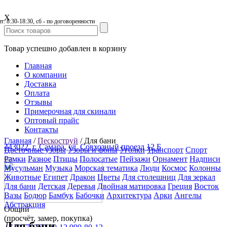
X
пт: 8:30-18:30, сб - по договоренности
Товар успешно добавлен в корзину
Главная
О компании
Доставка
Оплата
Отзывы
Примерочная для скинали
Оптовый прайс
Контакты
Главная
/
Пескоструй
/
Для бани
443022, г. Самара, ул. Совхозный проезд 12 Б
Цветочные узоры
Узоры и фоны
Уголки
Транспорт
Спорт
Рамки
Разное
Птицы
Полосатые
Пейзажи
Орнамент
Надписи
Мусульман
Музыка
Морская тематика
Люди
Космос
Колонны
Животные
Египет
Дракон
Цветы
Для столешниц
Для зеркал
Для бани
Детская
Деревья
Двойная матировка
Греция
Восток
Вазы
Бодюр
Бамбук
Бабочки
Архитектура
Арки
Ангелы
Абстракция
Общий
(просчёт, замер, покупка)
Для бани