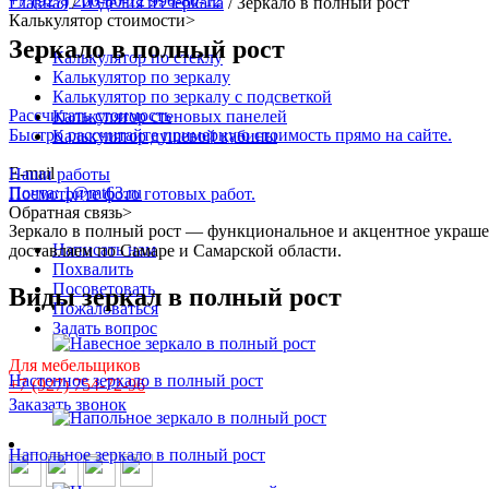
+7 (927) 260-80-12
990-80-12
Главная
/
Изделия из зеркала
/
Зеркало в полный рост
Калькулятор стоимости
>
Зеркало в полный рост
Калькулятор по стеклу
Калькулятор по зеркалу
Калькулятор по зеркалу с подсветкой
Рассчитать стоимость
Калькулятор стеновых панелей
Быстро рассчитайте примерную стоимость прямо на сайте.
Калькулятор душевой кабины
E-mail
Наши работы
Почта: 1@mt63.ru
Посмотрите фото готовых работ.
Обратная связь
>
Зеркало в полный рост — функциональное и акцентное украшен
Написать нам
доставляем по Самаре и Самарской области.
Похвалить
Посоветовать
Виды зеркал в полный рост
Пожаловаться
Задать вопрос
Для мебельщиков
Настенное зеркало в полный рост
+7 (927) 754-72-96
Заказать звонок
Напольное зеркало в полный рост