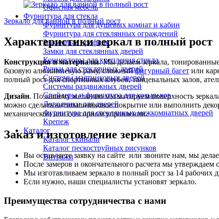
Офисная мебель
Фурнитура для стекла
Зеркало для ванной в полный рост
Фурнитура для душевых комнат и кабин
Фурнитура для стеклянных ограждений
Характеристики зеркал в полный рост
Зажимные профили
Замки для стеклянных дверей
Коннекторы для крепления стекла
Конструкция и материалы
. Мы делаем зеркала, тонированные
Ручки для стеклянных дверей
базовую алюминиевую раму, сложный
фигурный багет
или карк
Системы маятниковых дверей
полный рост для спортивных клубов, танцевальных залов, атель
Системы раздвижных дверей
Спайдеры и фурнитура для козырьков
Дизайн
. По вашему желанию мы матируем поверхность зеркала
Доводчики для дверей
можно сделать антипальчиковое покрытие или выполнить деко
Фурнитура для стеклянных межкомнатных дверей
механическом или сенсорном управлении.
Крепеж
Каталог
Заказ и изготовление зеркал
Каталог скинали
Каталог пескоструйных рисунков
Вы оставляете заявку на сайте или звоните нам, мы дела
Витражи
После замеров и окончательного расчета мы утверждаем с
Мы изготавливаем зеркало в полный рост за 14 рабочих д
Если нужно, наши специалисты установят зеркало.
Преимущества сотрудничества с нами