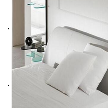
Стеклянная столешница
Стеклянные полки
Стеклянные стеллажи
Стеклянные столы
Стеклянные фасады для кухни
Стеклянный потолок
Изделия из зеркала
Зеркало в полный рост
Зеркала в танцевальный зал
Зеркала для ванной комнаты
Зеркало бронза
Зеркало в багете
Зеркало в прихожую
Зеркало графит
Зеркало на стену
Зеркало с подсветкой
Зеркальная плитка
Зеркальный потолок
Напольное зеркало
Услуги/Ассортимент
Зеркало с фацетом (панно и плитка)
Гравировка на зеркале
Установка зеркал
Химическое травление на зеркале
Зеркала с пескоструйным рисунком