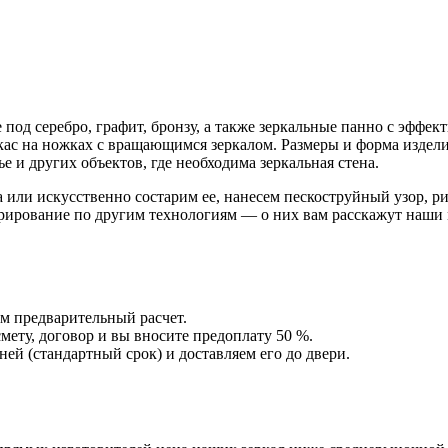
 под серебро, графит, бронзу, а также зеркальные панно с эффе
ас на ножках с вращающимся зеркалом. Размеры и форма издел
е и других объектов, где необходима зеркальная стена.
 или искусственно состарим ее, нанесем пескоструйный узор, р
рирование по другим технологиям — о них вам расскажут наши 
ем предварительный расчет.
мету, договор и вы вносите предоплату 50 %.
ней (стандартный срок) и доставляем его до двери.