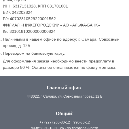
ИНН 6317131028, КПП 631701001
БИК 042202824
Р/с 40702810529220001562
ФИЛИАЛ «НИЖЕГОРОДСКИЙ» АО «АЛЬФА-БАНК»
К/с 30101810200000000824
Наличными в нашем офисе по адресу: г. Самара, Совхозный
проезд, д. 12Б.
Переводом на банковскую карту.
Для оформления заказа необходимо внести предоплату в
размере 50 %. Остальное оплачивается по факту монтажа.
Главный офис:
443022, г. Самара, ул. Совхозный проезд 12 Б
Общий:
+7 (927) 260-80-12
990-80-12
пн-пт: 8:30-18:30, сб - по договоренности