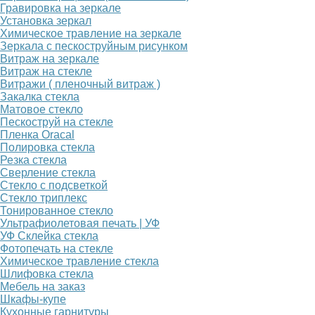
Гравировка на зеркале
Установка зеркал
Химическое травление на зеркале
Зеркала с пескоструйным рисунком
X
Витраж на зеркале
Витраж на стекле
Витражи ( пленочный витраж )
Закалка стекла
Матовое стекло
Пескоструй на стекле
Пленка Oracal
Полировка стекла
Резка стекла
Сверление стекла
Стекло с подсветкой
Стекло триплекс
Тонированное стекло
Ультрафиолетовая печать | УФ
УФ Склейка стекла
Фотопечать на стекле
Химическое травление стекла
Шлифовка стекла
Мебель на заказ
Шкафы-купе
Кухонные гарнитуры