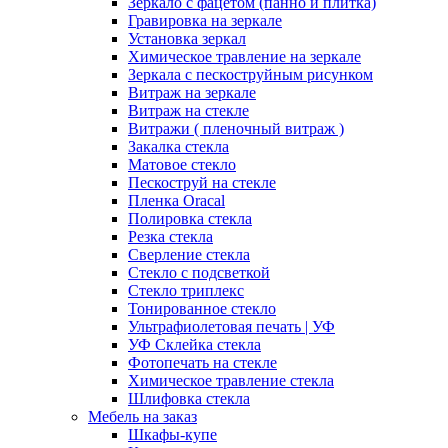
Зеркало с фацетом (панно и плитка)
Гравировка на зеркале
Установка зеркал
Химическое травление на зеркале
Зеркала с пескоструйным рисунком
Витраж на зеркале
Витраж на стекле
Витражи ( пленочный витраж )
Закалка стекла
Матовое стекло
Пескоструй на стекле
Пленка Oracal
Полировка стекла
Резка стекла
Сверление стекла
Стекло с подсветкой
Стекло триплекс
Тонированное стекло
Ультрафиолетовая печать | УФ
УФ Склейка стекла
Фотопечать на стекле
Химическое травление стекла
Шлифовка стекла
Мебель на заказ
Шкафы-купе