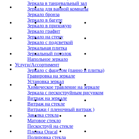
Зеркала в танцевальный зал
Зеркала для ванной комнаты
Зеркало бронза
Зеркало в багете
Зеркало в прихожую
Зеркало графит
Зеркало на стену
Зеркало с подсветкой
Зеркальная плитка
Зеркальный потолок
Напольное зеркало
Услуги/Ассортимент
Зеркало с фацетом (панно и плитка)
Гравировка на зеркале
Установка зеркал
Химическое травление на зеркале
Зеркала с пескоструйным рисунком
Витраж на зеркале
Витраж на стекле
Витражи ( пленочный витраж )
Закалка стекла
Матовое стекло
Пескоструй на стекле
Пленка Oracal
Полировка стекла