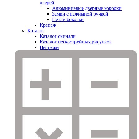
дверей
Алюминиевые дверные коробки
Замки с нажимной ручкой
Петли боковые
Крепеж
Каталог
Каталог скинали
Каталог пескоструйных рисунков
Витражи