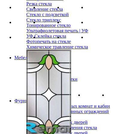
Резка стекла
Сверление стекла
Стекло с подсветкой
Стекло триплекс
Тонированное стекло
Ультрафиолетовая печать | УФ
УФ Склейка стекла
Фотопечать на стекле
Химическое травление стекла
Шлифовка стекла
Мебель на заказ
Шкафы-купе
Кухонные гарнитуры
Мебель для спальни
Анатомические кушетки
Гардеробные
Мебель для балкона
Офисная мебель
Фурнитура для стекла
Фурнитура для душевых комнат и кабин
Фурнитура для стеклянных ограждений
Зажимные профили
Замки для стеклянных дверей
Коннекторы для крепления стекла
Ручки для стеклянных дверей