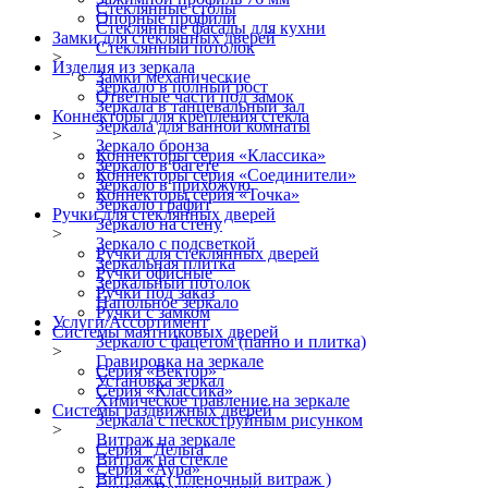
Стеклянные столы
Опорные профили
Стеклянные фасады для кухни
Замки для стеклянных дверей
Стеклянный потолок
>
Изделия из зеркала
Замки механические
Зеркало в полный рост
Ответные части под замок
Зеркала в танцевальный зал
Коннекторы для крепления стекла
Зеркала для ванной комнаты
>
Зеркало бронза
Коннекторы серия «Классика»
Зеркало в багете
Коннекторы серия «Соединители»
Зеркало в прихожую
Коннекторы серия «Точка»
Зеркало графит
Ручки для стеклянных дверей
Зеркало на стену
>
Зеркало с подсветкой
Ручки для стеклянных дверей
Зеркальная плитка
Ручки офисные
Зеркальный потолок
Ручки под заказ
Напольное зеркало
Ручки с замком
Услуги/Ассортимент
Системы маятниковых дверей
Зеркало с фацетом (панно и плитка)
>
Гравировка на зеркале
Серия «Вектор»
Установка зеркал
Серия «Классика»
Химическое травление на зеркале
Системы раздвижных дверей
Зеркала с пескоструйным рисунком
>
Витраж на зеркале
Серия "Дельта"
Витраж на стекле
Серия «Аура»
Витражи ( пленочный витраж )