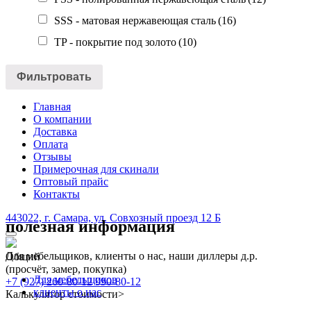
SSS - матовая нержавеющая сталь
(16)
TP - покрытие под золото
(10)
Фильтровать
Главная
О компании
Доставка
Оплата
Отзывы
Примерочная для скинали
Оптовый прайс
Контакты
443022, г. Самара, ул. Совхозный проезд 12 Б
полезная информация
Для мебельщиков, клиенты о нас, наши диллеры д.р.
Общий
(просчёт, замер, покупка)
Для мебельщиков
+7 (927) 260-80-12
990-80-12
клиенты о нас
Калькулятор стоимости
>