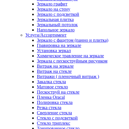
Зеркало графит
Зеркало на стену
Зеркало с подсветкой
Зеркальная плитка
Зеркальный потолок
Напольное зеркало
Услуги/Ассортимент
Зеркало с фацетом (панно и плитка)
Гравировка на зеркале
Установка зеркал
Химическое травление на зеркале
Зеркала с пескоструйным рисунком
Витраж на зеркале
Витраж на стекле
Витражи ( пленочный витраж )
Закалка стекла
Матовое стекло
Пескоструй на стекле
Пленка Oracal
Полировка стекла
Резка стекла
Сверление стекла
Стекло с подсветкой
Стекло триплекс
Тонированное стекло