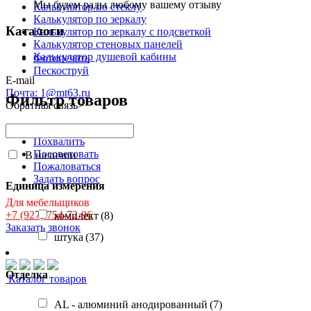
Мы будем рады любому вашему отзыву
Калькулятор по стеклу
Калькулятор по зеркалу
Каталоги
Калькулятор по зеркалу с подсветкой
Калькулятор стеновых панелей
Калькулятор душевой кабины
Фотопечать
Пескоструй
E-mail
Почта: 1@mt63.ru
Фильтр товаров
Обратная связь
>
Написать нам
Похвалить
Посоветовать
В наличии
Пожаловаться
Задать вопрос
Единица измерения
Для мебельщиков
+7 (927) 754-72-96
комплект
(8)
Заказать звонок
штука
(37)
Отделка
Каталог товаров
AL - алюминий анодированный
(7)