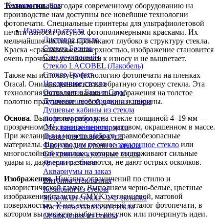
Каталог товаров
Технологии
. Благодаря современному оборудованию на
производстве нам доступны все новейшие технологии
фотопечати. Специальные принтеры для ультрафиолетовой
Изделия из стекла
печати наносят рисунок фотополимерными красками. Их
Листовое стекло
мельчайшие частицы проникают глубоко в структуру стекла.
Стекло Бронза
Краска «срастается» с поверхностью, изображение становится
Стекло оптивайт
очень прочным, устойчивым к износу и не выцветает.
Стекло LACOBEL (Лакобель)
Стекло Графит
Также мы используем технологию фотопечати на пленках
Прозрачное стекло
Oracal. Они наклеиваются на обратную сторону стекла. Эта
Остекление Бань и Саун
технология позволяет наносить изображения на толстое
Душевые перегородки из стекла
полотно практически любой длины и ширины.
Душевые кабины из стекла
Основа
. Выполняем работы на стекле толщиной 4–19 мм —
Лофт перегородки
прозрачном М1,
тонированном
, матовом, окрашенном в массе.
Стеклянные перегородки
При желании вы можете выбрать травмобезопасные
Двери для шкафов купе
материалы. Производим прочное
закаленное стекло
или
Фартуки для кухни из стекла
многослойный триплекс, которые выдерживают сильные
Стеклянные кухонные столы
удары и, даже если разбиваются, не дают острых осколков.
Двери из стекла
Аквариумы на заказ
Изображения
. Никаких ограничений по стилю и
Витрина стеклянная
колористической гамме. Выполняем черно-белые, цветные
Козырьки из стекла
изображения (палитра CMYK), с глянцевой, матовой
Мебель из стекла - УФ склейка
поверхностью. У нас есть огромный каталог фотопечати, в
Настенное панно из стекла
котором вы сможете выбрать рисунок или почерпнуть идеи.
Ограждения из стекла