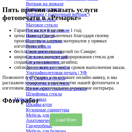
Витраж на зеркале
Пять причин заказать услуги
Витраж на стекле
Витражи ( пленочный витраж )
фотопечати в «Ремарке»
Закалка стекла
Матовое стекло
Пескоструй на стекле
Гарантия на все изделия — 1 год;
Пленка Oracal
цены ниже среднерыночных благодаря своему
Полировка стекла
производству и закупке материалов у прямых
Резка стекла
изготовителей;
Сверление стекла
бесплатная доставка изделий по Самаре;
Стекло с подсветкой
широкие возможности декорирования стекла для
Стекло триплекс
создания уникального дизайна;
Тонированное стекло
соблюдение всех условий и сроков выполнения заказа.
Ультрафиолетовая печать | УФ
Позвоните в «Ремарк» или оставьте онлайн-заявку, и мы
УФ Склейка стекла
расскажем о широких возможностях нашей фотопечати и
Фотопечать на стекле
изготовим для вас оригинальное украшение интерьера.
Химическое травление стекла
Шлифовка стекла
Мебель на заказ
Фото работ
Шкафы-купе
Кухонные гарнитуры
Мебель для спальни
Load More
Анатомические кушетки
Гардеробные
Мебель для балкона