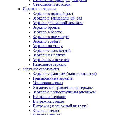
Стеклянный потолок
Изделия из зеркала
Зеркало в полный рост
Зеркала в танцевальный зал
Зеркала для ванной комнаты
Зеркало бронза
Зеркало в багете
Зеркало в прихожую
Зеркало графит
Зеркало на стену
Зеркало с подсветкой
Зеркальная плитка
Зеркальный потолок
Напольное зеркало
Услуги/Ассортимент
Зеркало с фацетом (панно и плитка)
Гравировка на зеркале
Установка зеркал
Химическое травление на зеркале
Зеркала с пескоструйным рисунком
Витраж на зеркале
Витраж на стекле
Витражи ( пленочный витраж )
Закалка стекла