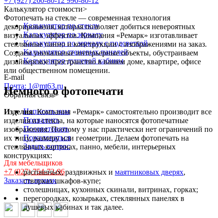
+7 (927) 260-80-12
990-80-12
Калькулятор стоимости
>
Фотопечать на стекле — современная технология
Калькулятор по стеклу
декорирования, которая позволяет добиться невероятных
Калькулятор по зеркалу
визуальных эффектов. Компания «Ремарк» изготавливает
Калькулятор по зеркалу с подсветкой
стеклянные панно и конструкции с изображениями на заказ.
Калькулятор стеновых панелей
Создаем уникальные интерьерные объекты, обустраиваем
Калькулятор душевой кабины
дизайнерское пространство в вашем доме, квартире, офисе
или общественном помещении.
E-mail
Почта: 1@mt63.ru
Немного о фотопечати
Обратная связь
>
Написать нам
Изделия
. Компания «Ремарк» самостоятельно производит все
Похвалить
изделия из стекла, на которые наносятся фотопечатные
Посоветовать
изображения. Поэтому у нас практически нет ограничений по
Пожаловаться
их типу, размеру или геометрии. Делаем фотопечать на
Задать вопрос
стеклянных картинах, панно, мебели, интерьерных
конструкциях:
Для мебельщиков
+7 (927) 754-72-96
распашных, раздвижных и
маятниковых дверях
,
Заказать звонок
створках шкафов-купе;
столешницах, кухонных скинали, витринах, горках;
перегородках, козырьках, стеклянных панелях в
душевых кабинах и так далее.