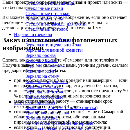
Наше проектное бюро разработает дизайн-проект или эскиз —
Стеклянная столешница
это бесплатно.
Стеклянные полки
Стеклянные стеллажи
Вы можете предоставить свое изображение, если оно отвечает
Стеклянные столы
необходимым параметрам по качеству. Минимальная
Стеклянные фасады для кухни
детализация для фотопечати — 2 пикселя на 1 мм.
Стеклянный потолок
Изделия из зеркала
Заказ и изготовление фотопечатных
Зеркало в полный рост
Зеркала в танцевальный зал
изображений
Зеркала для ванной комнаты
Зеркало бронза
Сделать заказ можно на сайте «Ремарка» или по телефону.
Зеркало в багете
Получив заявку, мы свяжемся с вами, уточним детали, сделаем
Зеркало в прихожую
предварительный расчет. Затем:
Зеркало графит
Зеркало на стену
при необходимости к вам приедет наш замерщик — если
Зеркало с подсветкой
вы сразу заключаете договор, его услуги бесплатны;
Зеркальная плитка
делаем окончательный расчет, вы вносите предоплату 50
Зеркальный потолок
% наличными или безналичным перечислением;
Напольное зеркало
заказ отправляется в работу — стандартный срок
Услуги/Ассортимент
изготовления составляет 14 дней;
Зеркало с фацетом (панно и плитка)
готовые изделия доставляются по Самаре и Самарской
Гравировка на зеркале
области нашим транспортом, оборудованным
Установка зеркал
пирамидами для безопасной перевозки стекла;
Химическое травление на зеркале
если нужно – занесем и установим конструкции.
Зеркала с пескоструйным рисунком