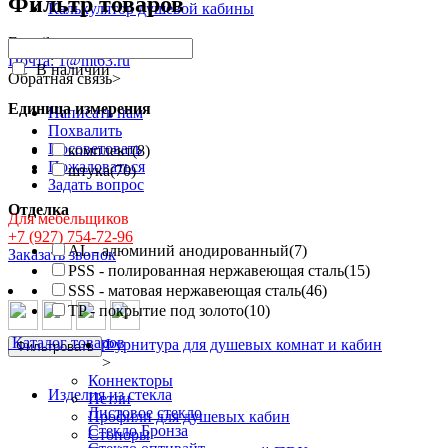
Фильтр товаров
Калькулятор душевой кабины
E-mail
Почта: 1@mt63.ru
В наличии
Обратная связь
>
Единица измерения
Написать нам
Похвалить
Посоветовать
комплект
(8)
Пожаловаться
штука
(70)
Задать вопрос
Отделка
Для мебельщиков
+7 (927) 754-72-96
AL - алюминий анодированный
(7)
Заказать звонок
PSS - полированная нержавеющая сталь
(15)
SSS - матовая нержавеющая сталь
(46)
TP - покрытие под золото
(10)
Каталог товаров
Фурнитура для душевых комнат и кабин
Фильтровать
>
Коннекторы
Изделия из стекла
Петли
Листовое стекло
Профили для душевых кабин
Стекло Бронза
Стопоры