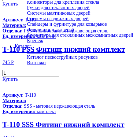
Коннекторы для крепления стекла
Купить
Ручки для стеклянных дверей
Системы маятниковых дверей
Системы раздвижных дверей
Артикул:
T-110
Спайдеры и фурнитура для козырьков
Материал:
Доводчики для дверей
Отделка:
PSS - полированная нержавеющая сталь
Фурнитура для стеклянных межкомнатных дверей
Ед. измерения:
комплект
Крепеж
Каталог
T-110 PSS Фитинг нижний комплект
Каталог скинали
Каталог пескоструйных рисунков
745
Р
Витражи
Купить
Артикул:
T-110
Материал:
Отделка:
SSS - матовая нержавеющая сталь
Ед. измерения:
комплект
T-110 SSS Фитинг нижний комплект