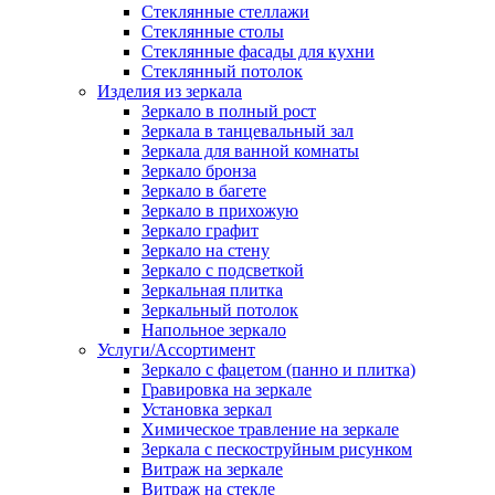
Стеклянные стеллажи
Стеклянные столы
Стеклянные фасады для кухни
Стеклянный потолок
Изделия из зеркала
Зеркало в полный рост
Зеркала в танцевальный зал
Зеркала для ванной комнаты
Зеркало бронза
Зеркало в багете
Зеркало в прихожую
Зеркало графит
Зеркало на стену
Зеркало с подсветкой
Зеркальная плитка
Зеркальный потолок
Напольное зеркало
Услуги/Ассортимент
Зеркало с фацетом (панно и плитка)
Гравировка на зеркале
Установка зеркал
Химическое травление на зеркале
Зеркала с пескоструйным рисунком
Витраж на зеркале
Витраж на стекле