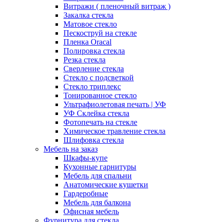
Витражи ( пленочный витраж )
Закалка стекла
Матовое стекло
Пескоструй на стекле
Пленка Oracal
Полировка стекла
Резка стекла
Сверление стекла
Стекло с подсветкой
Стекло триплекс
Тонированное стекло
Ультрафиолетовая печать | УФ
УФ Склейка стекла
Фотопечать на стекле
Химическое травление стекла
Шлифовка стекла
Мебель на заказ
Шкафы-купе
Кухонные гарнитуры
Мебель для спальни
Анатомические кушетки
Гардеробные
Мебель для балкона
Офисная мебель
Фурнитура для стекла