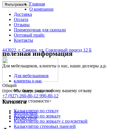
Главная
Фильтровать
О компании
Доставка
Оплата
Отзывы
Примерочная для скинали
Оптовый прайс
Контакты
443022, г. Самара, ул. Совхозный проезд 12 Б
полезная информация
Для мебельщиков, клиенты о нас, наши диллеры д.р.
Для мебельщиков
клиенты о нас
Общий
Мы будем рады любому вашему отзыву
(просчёт, замер, покупка)
+7 (927) 260-80-12
990-80-12
Калькулятор стоимости
>
Каталоги
Калькулятор по стеклу
Фотопечать
Калькулятор по зеркалу
Пескоструй
Калькулятор по зеркалу с подсветкой
Калькулятор стеновых панелей