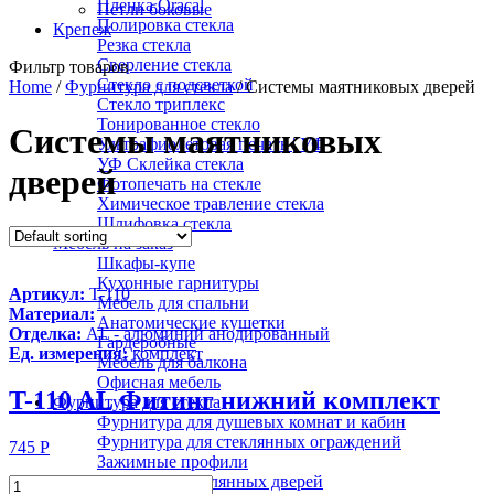
Пленка Oracal
Петли боковые
Полировка стекла
Крепеж
Резка стекла
Сверление стекла
Фильтр товаров
Стекло с подсветкой
Home
/
Фурнитура для стекла
/ Системы маятниковых дверей
Стекло триплекс
Тонированное стекло
Системы маятниковых
Ультрафиолетовая печать | УФ
УФ Склейка стекла
дверей
Фотопечать на стекле
Химическое травление стекла
Шлифовка стекла
Мебель на заказ
Шкафы-купе
Кухонные гарнитуры
Артикул:
T-110
Мебель для спальни
Материал:
Анатомические кушетки
Отделка:
AL - алюминий анодированный
Гардеробные
Ед. измерения:
комплект
Мебель для балкона
Офисная мебель
T-110 AL Фитинг нижний комплект
Фурнитура для стекла
Фурнитура для душевых комнат и кабин
Фурнитура для стеклянных ограждений
745
Р
Зажимные профили
Замки для стеклянных дверей