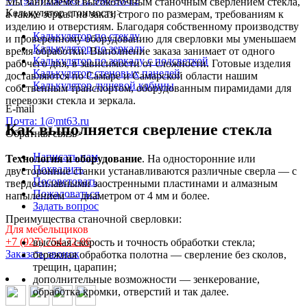
+7 (927) 260-80-12
990-80-12
Мы занимаемся высокоточным станочным сверлением стекла,
Калькулятор стоимости
>
а также зеркал на заказ, строго по размерам, требованиям к
изделию и отверстиям. Благодаря собственному производству
Калькулятор по стеклу
и проверенному оборудованию для сверловки мы уменьшаем
Калькулятор по зеркалу
время обработки. Выполнение заказа занимает от одного
Калькулятор по зеркалу с подсветкой
рабочего дня, в зависимости от сложности. Готовые изделия
Калькулятор стеновых панелей
доставляются по Самаре и Самарской области нашим
Калькулятор душевой кабины
собственным транспортом, оборудованным пирамидами для
перевозки стекла и зеркала.
E-mail
Почта: 1@mt63.ru
Как выполняется сверление стекла
Обратная связь
>
Написать нам
Технология и оборудование
. На односторонние или
Похвалить
двусторонние станки устанавливаются различные сверла — с
Посоветовать
твердосплавными заостренными пластинами и алмазным
Пожаловаться
напылением — диаметром от 4 мм и более.
Задать вопрос
Преимущества станочной сверловки:
Для мебельщиков
+7 (927) 754-72-96
высокая скорость и точность обработки стекла;
Заказать звонок
бережная обработка полотна — сверление без сколов,
трещин, царапин;
дополнительные возможности — зенкерование,
обработка кромки, отверстий и так далее.