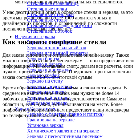
монтажников и других профильных специалистов.
Стеклянная столешница
Стеклянные полки
У нас десятилетний опыт в обработке стекла и зеркала, за это
Стеклянные стеллажи
время мы реализовали более 1000 архитектурных и
Стеклянные столы
дизайнерских проектов, и ограничений по сложности
Стеклянные фасады для кухни
поставленной задачи для нас нет.
Стеклянный потолок
Изделия из зеркала
Как заказать сверление стекла
Зеркало в полный рост
Зеркала в танцевальный зал
Зеркала для ванной комнаты
Для заказа заполните и отправьте нам онлайн-заявку. Также
Зеркало бронза
можно позвонить нашим менеджерам — они предоставят всю
Зеркало в багете
информацию. Мы составляем смету, делаем все расчеты, если
Зеркало в прихожую
нужно, присылаем замерщика. Предоплата при выполнении
Зеркало графит
заказа составляет 50 % от итоговой суммы.
Зеркало на стену
Зеркало с подсветкой
Время обработки зависит от объема и сложности задачи. В
Зеркальная плитка
среднем на выполнение заказов нам нужно не более 14
Зеркальный потолок
рабочих дней. Готовые изделия доставляются по Самаре и
Напольное зеркало
области и, если нужно, устанавливаются на месте. Более
Услуги/Ассортимент
подробную информацию вам предоставят наши менеджеры
Зеркало с фацетом (панно и плитка)
по телефону или в онлайн-форме.
Гравировка на зеркале
Установка зеркал
Химическое травление на зеркале
Зеркала с пескоструйным рисунком