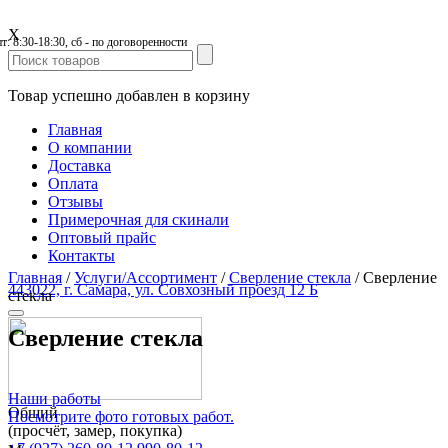
X
пт: 8:30-18:30, сб - по договоренности
Товар успешно добавлен в корзину
Главная
О компании
Доставка
Оплата
Отзывы
Примерочная для скинали
Оптовый прайс
Контакты
Главная
/
Услуги/Ассортимент
/
Сверление стекла
/
Сверление
443022, г. Самара, ул. Совхозный проезд 12 Б
стекла
Сверление стекла
Наши работы
Общий
Посмотрите фото готовых работ.
(просчёт, замер, покупка)