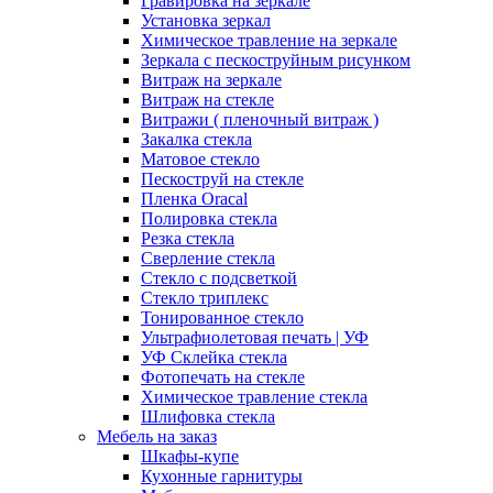
Гравировка на зеркале
Установка зеркал
Химическое травление на зеркале
Зеркала с пескоструйным рисунком
Витраж на зеркале
Витраж на стекле
Витражи ( пленочный витраж )
Закалка стекла
Матовое стекло
Пескоструй на стекле
Пленка Oracal
Полировка стекла
Резка стекла
Сверление стекла
Стекло с подсветкой
Стекло триплекс
Тонированное стекло
Ультрафиолетовая печать | УФ
УФ Склейка стекла
Фотопечать на стекле
Химическое травление стекла
Шлифовка стекла
Мебель на заказ
Шкафы-купе
Кухонные гарнитуры