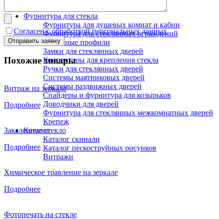
Офисная мебель
Фурнитура для стекла
Фурнитура для душевых комнат и кабин
Согласен с обработкой персональных данных
Фурнитура для стеклянных ограждений
Зажимные профили
Замки для стеклянных дверей
Похожие товары
Коннекторы для крепления стекла
Ручки для стеклянных дверей
Системы маятниковых дверей
Системы раздвижных дверей
Витраж на зеркале
Спайдеры и фурнитура для козырьков
Доводчики для дверей
Подробнее
Фурнитура для стеклянных межкомнатных дверей
Крепеж
Закаленное стекло
Каталог
Каталог скинали
Подробнее
Каталог пескоструйных рисунков
Витражи
Химическое травление на зеркале
Подробнее
Фотопечать на стекле