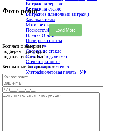
Витраж на зеркале
Витраж на стекле
Фото работ
Витражи ( пленочный витраж )
Закалка стекла
Матовое стекло
Пескоструй на стекле
Load More
Пленка Oracal
Полировка стекла
Резка стекла
Бесплатно замерим и
Сверление стекла
подберём фурнитуру,
Стекло с подсветкой
подходящую для Вас!
Стекло триплекс
Бесплатный дизайн-проект
Тонированное стекло
Ультрафиолетовая печать | УФ
УФ Склейка стекла
Фотопечать на стекле
Химическое травление стекла
Шлифовка стекла
Мебель на заказ
Шкафы-купе
Кухонные гарнитуры
Мебель для спальни
Анатомические кушетки
Гардеробные
Мебель для балкона