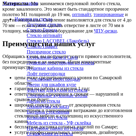
Каталог товаров
Материалы
. Мы занимаемся сверловкой любого стекла,
кроме закаленного. Это может быть стандартное прозрачное
полотно М1 толщиной до 19 мм,
оптивайт
,
тонированные
и
Изделия из стекла
другие материалы. Сверление выполняется для стекла от 4 до
Листовое стекло
70 мм — если нужно сделать отверстие в листе от 70 мм в
Стекло Бронза
толщину, мы используем оборудование для
ЧПУ-резки
.
Стекло оптивайт
Стекло LACOBEL (Лакобель)
Преимущества наших услуг
Стекло Графит
Прозрачное стекло
Обращаясь к нам, вы получаете услуги прямого исполнителя,
Остекление Бань и Саун
без посредников и их наценок. Наши конкурентные
Душевые перегородки из стекла
преимущества:
Душевые кабины из стекла
Лофт перегородки
цены ниже среднерыночного уровня по Самарской
Стеклянные перегородки
области;
Двери для шкафов купе
гарантия на работы и изделия 1 год;
Фартуки для кухни из стекла
ответственное отношение к срокам — нарушений и
Стеклянные кухонные столы
срывов не будет;
Двери из стекла
широкий спектр услуг — от декорирования стекла
Аквариумы на заказ
пескоструем и пленочными витражами до изготовления
Витрина стеклянная
стеклянной мебели и столешниц из искусственного
Козырьки из стекла
камня;
Мебель из стекла - УФ склейка
бесплатная доставка готовых изделий по Самаре;
Настенное панно из стекла
услуги профессиональных замерщиков, дизайнеров,
Ограждения из стекла