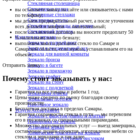
Стеклянная столешница
Стеклянные полки
вы оставляете заявку на сайте или связываетесь с нами
Стеклянные стеллажи
по телефону;
Стеклянные столы
мы делаем предварительный расчет, а после уточнения
Стеклянные фасады для кухни
всех деталей и замеров — окончательный;
Стеклянный потолок
после составления договора вы вносите предоплату 50
Изделия из зеркала
% наличными или по безналу;
Зеркало в полный рост
выполняем заказ и доставим стекло по Самаре и
Зеркала в танцевальный зал
Самарской области, если нужно, устанавливаем его на
Зеркала для ванной комнаты
объекте.
Зеркало бронза
Зеркало в багете
Отправить заявку
Зеркало в прихожую
Зеркало графит
Почему стоит заказывать у нас:
Зеркало на стену
Зеркало с подсветкой
Гарантия на все товары и работы 1 год.
Зеркальная плитка
Цены ниже средних по рынку благодаря своему
Зеркальный потолок
производству.
Напольное зеркало
Бесплатная доставка в пределах Самары.
Услуги/Ассортимент
Гарантия сохранности стекла в пути — мы перевозим
Зеркало с фацетом (панно и плитка)
его в грузовиках со специальными пирамидами.
Гравировка на зеркале
Множество дополнительных услуг — выезд замерщика,
Установка зеркал
составление дизайн-проектов, изготовление мебели со
Химическое травление на зеркале
стеклом и зеркалами и так далее.
Зеркала с пескоструйным рисунком