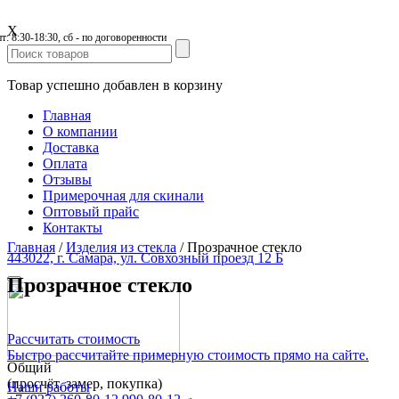
X
пт: 8:30-18:30, сб - по договоренности
Товар успешно добавлен в корзину
Главная
О компании
Доставка
Оплата
Отзывы
Примерочная для скинали
Оптовый прайс
Контакты
Главная
/
Изделия из стекла
/
Прозрачное стекло
443022, г. Самара, ул. Совхозный проезд 12 Б
Прозрачное стекло
Рассчитать стоимость
Быстро рассчитайте примерную стоимость прямо на сайте.
Общий
(просчёт, замер, покупка)
Наши работы