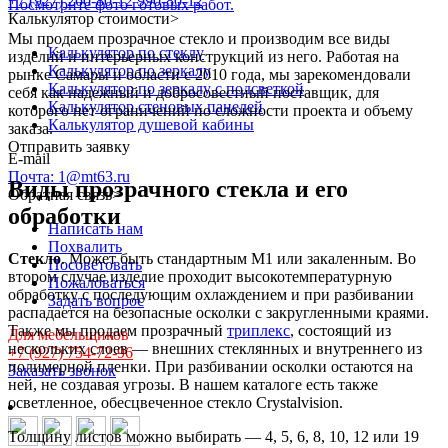
+7 (927) 260-80-12
990-80-12
Посмотрите фото готовых работ.
Калькулятор стоимости
>
Мы продаем прозрачное стекло и производим все виды
Калькулятор по стеклу
изделий и интерьерных конструкций из него. Работая на
Калькулятор по зеркалу
рынке Самары и области с 2010 года, мы зарекомендовали
Калькулятор по зеркалу с подсветкой
себя как надежный и добросовестный поставщик, для
Калькулятор стеновых панелей
которого нет ограничений по сложности проекта и объему
Калькулятор душевой кабины
заказа.
Отправить заявку
E-mail
Почта: 1@mt63.ru
Виды прозрачного стекла и его
Обратная связь
>
обработки
Написать нам
Похвалить
Стекло
. Может быть стандартным М1 или закаленным. Во
Посоветовать
втором случае изделие проходит высокотемпературную
Пожаловаться
обработку с последующим охлаждением и при разбивании
Задать вопрос
распадается на безопасные осколки с закругленными краями.
Также мы продаем прозрачный
триплекс
, состоящий из
Для мебельщиков
нескольких слоев — внешних стеклянных и внутреннего из
+7 (927) 754-72-96
полимерной пленки. При разбивании осколки остаются на
Заказать звонок
ней, не создавая угрозы. В нашем каталоге есть также
осветленное, обесцвеченное стекло Crystalvision.
Толщину листов можно выбирать — 4, 5, 6, 8, 10, 12 или 19