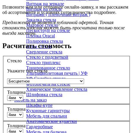
Витраж на зеркале
Позвоните нам или отправьте онлайн-заявку, и мы расскажем
Витраж на стекле
об ассортименте и условиях сотрудничества подробнее.
Витражи ( пленочный витраж )
Закалка стекла
Предложение не является публичной офертой. Точная
Матовое стекло
стоимость изделия может быть просчитана только после
Пескоструй на стекле
выезда мастера.
Пленка Oracal
Полировка стекла
Расчитать стоимость
Резка стекла
Сверление стекла
Стекло с подсветкой
Стекло
Стекло триплекс
Тонированное стекло
Укажите тип стекла
Ультрафиолетовая печать | УФ
УФ Склейка стекла
Фотопечать на стекле
Химическое травление стекла
Толщина
Шлифовка стекла
Мебель на заказ
Шкафы-купе
Толщина
Кухонные гарнитуры
Мебель для спальни
Анатомические кушетки
Толщина
Гардеробные
Мебель для балкона