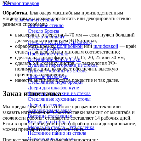
мм.
Каталог товаров
Обработка
. Благодаря масштабным производственным
мощностям мы можем обработать или декорировать стекло
Изделия из стекла
разными способами:
Листовое стекло
Стекло Бронза
высверлить отверстия 4–70 мм — если нужен больший
Стекло оптивайт
диаметр, мы используем ЧПУ-станки;
Стекло LACOBEL (Лакобель)
обработать кромку
полировкой
или
шлифовкой
— край
Стекло Графит
станет глянцевым или матовым соответственно;
Прозрачное стекло
сделать на стекле фацет 5, 10, 15, 20, 25 или 30 мм;
Остекление Бань и Саун
сделать УФ-склейку листов — технология УФ-
Душевые перегородки из стекла
полимеризации позволяет обеспечить высокую
Душевые кабины из стекла
прочность соединений;
Лофт перегородки
нанести антипальчиковое покрытие и так далее.
Стеклянные перегородки
Двери для шкафов купе
Заказ и поставка
Фартуки для кухни из стекла
Стеклянные кухонные столы
Двери из стекла
Мы предлагаем купить готовое прозрачное стекло или
Аквариумы на заказ
заказать изготовление. Срок поставки зависит от масштаба и
Витрина стеклянная
сложности работы, стандартно составляет 14 рабочих дней.
Козырьки из стекла
Если в проекте предусмотрена обработка или декорирование,
Мебель из стекла - УФ склейка
можем предварительно сделать эскиз.
Настенное панно из стекла
Ограждения из стекла
Процесс заказа мы максимально упростили: