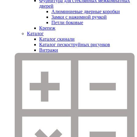
Фурнитура для стеклянных межкомнатных
дверей
Алюминиевые дверные коробки
Замки с нажимной ручкой
Петли боковые
Крепеж
Каталог
Каталог скинали
Каталог пескоструйных рисунков
Витражи