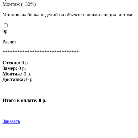
Монтаж (+30%)
Установка/сборка изделий на объекте нашими специалистами.
0
р.
Расчет
*******************************
Стекло:
0
р.
Замер:
0
р.
Монтаж:
0
р.
Доставка:
0
р.
=====================
Итого к оплате:
0
р.
=====================
Заказать