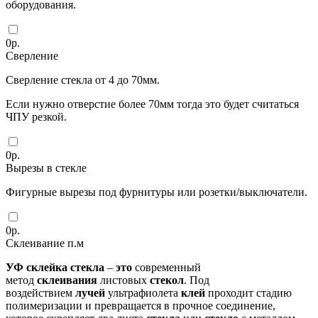
оборудования.
0
р.
Сверление
Сверление стекла от 4 до 70мм.
Если нужно отверстие более 70мм тогда это будет считаться
ЧПУ резкой.
0
р.
Вырезы в стекле
Фигурные вырезы под фурнитуры или розетки/выключатели.
0
р.
Склеивание п.м
УФ
склейка
стекла
–
это
современный
метод
склеивания
листовых
стекол
. Под
воздействием
лучей
ультрафиолета
клей
проходит стадию
полимеризации и превращается в прочное соединение,