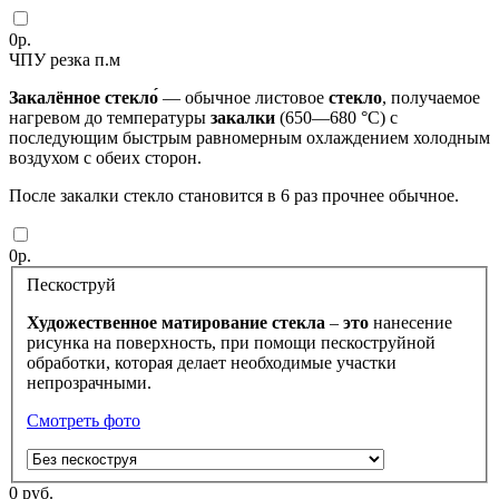
0
р.
ЧПУ резка п.м
Закалённое
стекло́
— обычное листовое
стекло
, получаемое
нагревом до температуры
закалки
(650—680 °C) с
последующим быстрым равномерным охлаждением холодным
воздухом с обеих сторон.
После закалки стекло становится в 6 раз прочнее обычное.
0
р.
Пескоструй
Художественное
матирование
стекла
–
это
нанесение
рисунка на поверхность, при помощи пескоструйной
обработки, которая делает необходимые участки
непрозрачными.
Смотреть фото
0
руб.