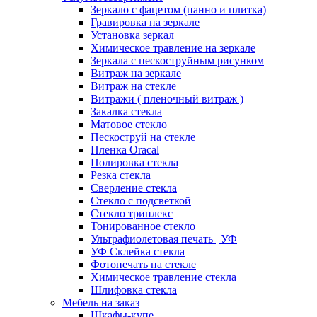
Зеркало с фацетом (панно и плитка)
Гравировка на зеркале
Установка зеркал
Химическое травление на зеркале
Зеркала с пескоструйным рисунком
Витраж на зеркале
Витраж на стекле
Витражи ( пленочный витраж )
Закалка стекла
Матовое стекло
Пескоструй на стекле
Пленка Oracal
Полировка стекла
Резка стекла
Сверление стекла
Стекло с подсветкой
Стекло триплекс
Тонированное стекло
Ультрафиолетовая печать | УФ
УФ Склейка стекла
Фотопечать на стекле
Химическое травление стекла
Шлифовка стекла
Мебель на заказ
Шкафы-купе