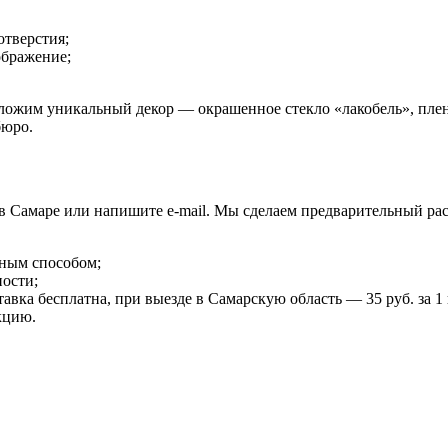
отверстия;
ображение;
ложим уникальный декор — окрашенное стекло «лакобель», плен
бюро.
с в Самаре или напишите e-mail. Мы сделаем предварительный ра
ным способом;
ности;
авка бесплатна, при выезде в Самарскую область — 35 руб. за 1 
кцию.