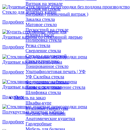
Витраж на зеркале
Витраж на стекле
Стекло для душевых кабин
Витражи ( пленочный витраж )
Закалка стекла
Подробнее
Матовое стекло
Пескоструй на стекле
Пленка Oracal
Душевые кабины со стеклянной дверью
Полировка стекла
Резка стекла
Подробнее
Сверление стекла
Стекло с подсветкой
Стекло триплекс
Душевые кабины без поддона
Тонированное стекло
Ультрафиолетовая печать | УФ
Подробнее
УФ Склейка стекла
Фотопечать на стекле
Душевые кабины с поддоном
Химическое травление стекла
Шлифовка стекла
Подробнее
Мебель на заказ
Шкафы-купе
Кухонные гарнитуры
Полукруглые душевые кабины
Мебель для спальни
Анатомические кушетки
Подробнее
Гардеробные
Мебель для балкона