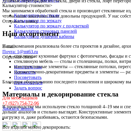
+7 (927) 260-80-12
990-80-12
душевые перегородки из стекла, двери из стекла, лофт перегор
Калькулятор стоимости
>
Мы занимаемся обработкой стекла и производит стеклянные изд
Калькулятор по стеклу
чтобы наши заказчики были довольны продукцией. У нас собс
Калькулятор по зеркалу
Отправить заявку
Калькулятор по зеркалу с подсветкой
Калькулятор стеновых панелей
Наш ассортимент
Калькулятор душевой кабины
Наша компания реализовала более ста проектов в дизайне, арх
E-mail
Почта: 1@mt63.ru
стеклянные кухонные фартуки с фотопечатью, фасады и с
Обратная связь
>
стеклянную мебель — столы и столешницы, полки, витри
конструктивные элементы — стеклянные потолки, перегоро
Написать нам
художественно-декоративные предметы и элементы — разн
Похвалить
Посоветовать
Благодаря оборудованию последнего поколения и широкому вы
Пожаловаться
Задать вопрос
Материалы и декорирование стекла
Для мебельщиков
+7 (927) 754-72-96
В производстве мы используем стекло толщиной 4–19 мм и спе
Заказать звонок
дольше аналогов и стильно выглядят. Конструктивные элемент
нагрузку и, даже разбиваясь, остаются безопасными.
Все изделия можно декорировать: