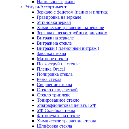
Напольное зеркало
Услуги/Ассортимент
Зеркало с фацетом (панно и плитка)
Гравировка на зеркале
Установка зеркал
Химическое травление на зеркале
Зеркала с пескоструйным рисунком
Витраж на зеркале
Витраж на стекле
Витражи ( пленочный витраж )
Закалка стекла
Матовое стекло
Пескоструй на стекле
Пленка Oracal
Полировка стекла
Резка стекла
Сверление стекла
Стекло с подсветкой
Стекло триплекс
Тонированное стекло
Ультрафиолетовая печать | УФ
УФ Склейка стекла
Фотопечать на стекле
Химическое травление стекла
Шлифовка стекла