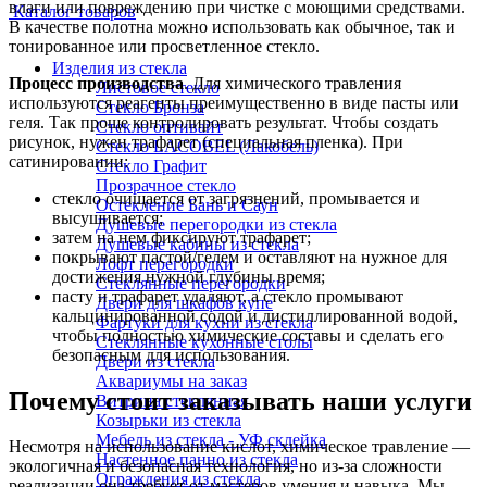
влаги или повреждению при чистке с моющими средствами.
Каталог товаров
В качестве полотна можно использовать как обычное, так и
тонированное или просветленное стекло.
Изделия из стекла
Процесс производства
. Для химического травления
Листовое стекло
используются реагенты преимущественно в виде пасты или
Стекло Бронза
геля. Так проще контролировать результат. Чтобы создать
Стекло оптивайт
рисунок, нужен трафарет (специальная пленка). При
Стекло LACOBEL (Лакобель)
сатинировании:
Стекло Графит
Прозрачное стекло
стекло очищается от загрязнений, промывается и
Остекление Бань и Саун
высушивается;
Душевые перегородки из стекла
затем на нем фиксируют трафарет;
Душевые кабины из стекла
покрывают пастой/гелем и оставляют на нужное для
Лофт перегородки
достижения нужной глубины время;
Стеклянные перегородки
пасту и трафарет удаляют, а стекло промывают
Двери для шкафов купе
кальцинированной содой и дистиллированной водой,
Фартуки для кухни из стекла
чтобы полностью химические составы и сделать его
Стеклянные кухонные столы
безопасным для использования.
Двери из стекла
Аквариумы на заказ
Почему стоит заказывать наши услуги
Витрина стеклянная
Козырьки из стекла
Мебель из стекла - УФ склейка
Несмотря на использование кислот, химическое травление —
Настенное панно из стекла
экологичная и безопасная технология, но из-за сложности
Ограждения из стекла
реализации она требует от мастеров умения и навыка. Мы