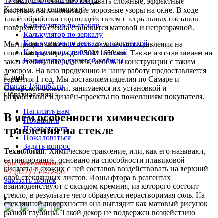
+7 (927) 260-80-12
990-80-12
Технология позволяет создавать сложные, эффектные
Калькулятор стоимости
>
рисунки, напоминающие морозные узоры на окне. В ходе
такой обработки под воздействием специальных составов
Калькулятор по стеклу
поверхность стекла становится матовой и непрозрачной.
Калькулятор по зеркалу
Калькулятор по зеркалу с подсветкой
Мы предоставляем услуги химического травления на
Калькулятор стеновых панелей
полотнах размером до 2500*1650 мм. Также изготавливаем на
Калькулятор душевой кабины
заказ стеклянные изделия, мебель и конструкции с таким
декором. На всю продукцию и нашу работу предоставляется
E-mail
гарантия 1 год. Мы доставляем изделия по Самаре и
Почта: 1@mt63.ru
Самарской области, занимаемся их установкой и
Обратная связь
>
разрабатываем дизайн-проекты по пожеланиям покупателя.
Написать нам
В чем особенности химического
Похвалить
травления на стекле
Посоветовать
Пожаловаться
Задать вопрос
Технология
. Химическое травление, или, как его называют,
сатинирование, основано на способности плавиковой
Для мебельщиков
кислоты и схожих с ней составов воздействовать на верхний
+7 (927) 754-72-96
слой стеклянных листов. Ионы фтора в реагентах
Заказать звонок
взаимодействуют с оксидом кремния, из которого состоит
стекло, в результате чего образуется нерастворимая соль. На
стеклянной поверхности она выглядит как матовый рисунок
разной глубины. Такой декор не подвержен воздействию