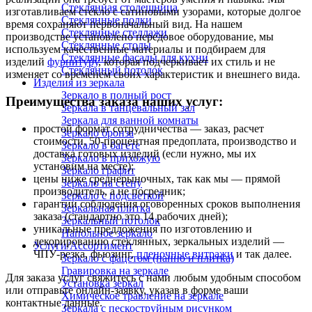
Стеклянная столешница
изготавливаем стекло с сатиновыми узорами, которые долгое
Стеклянные полки
время сохраняют первоначальный вид. На нашем
Стеклянные стеллажи
производстве установлено передовое оборудование, мы
Стеклянные столы
используем качественные материалы и подбираем для
Стеклянные фасады для кухни
изделий
фурнитуру
, которая подчеркивает их стиль и не
Стеклянный потолок
изменяет со временем своих характеристик и внешнего вида.
Изделия из зеркала
Зеркало в полный рост
Преимущества заказа наших услуг:
Зеркала в танцевальный зал
Зеркала для ванной комнаты
простой формат сотрудничества — заказ, расчет
Зеркало бронза
стоимости, 50-процентная предоплата, производство и
Зеркало в багете
доставка готовых изделий (если нужно, мы их
Зеркало в прихожую
установим на месте);
Зеркало графит
цены ниже среднерыночных, так как мы — прямой
Зеркало на стену
производитель, а не посредник;
Зеркало с подсветкой
гарантии соблюдения оговоренных сроков выполнения
Зеркальная плитка
заказа (стандартно это 14 рабочих дней);
Зеркальный потолок
уникальные предложения по изготовлению и
Напольное зеркало
декорированию стеклянных, зеркальных изделий —
Услуги/Ассортимент
ЧПУ-резка, фьюзинг,
пленочные витражи
и так далее.
Зеркало с фацетом (панно и плитка)
Гравировка на зеркале
Для заказа услуг свяжитесь с нами любым удобным способом
Установка зеркал
или отправьте онлайн-заявку, указав в форме ваши
Химическое травление на зеркале
контактные данные.
Зеркала с пескоструйным рисунком