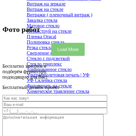
Витраж на зеркале
Витраж на стекле
Витражи ( пленочный витраж )
Закалка стекла
Матовое стекло
Фото работ
Пескоструй на стекле
Пленка Oracal
Полировка стекла
Резка стекла
Load More
Сверление стекла
Стекло с подсветкой
Стекло триплекс
Бесплатно замерим и
Тонированное стекло
подберём фурнитуру,
Ультрафиолетовая печать | УФ
подходящую для Вас!
УФ Склейка стекла
Фотопечать на стекле
Бесплатный дизайн-проект
Химическое травление стекла
Шлифовка стекла
Мебель на заказ
Шкафы-купе
Кухонные гарнитуры
Мебель для спальни
Анатомические кушетки
Гардеробные
Мебель для балкона