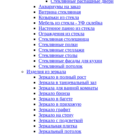
Стеклянные распашные двери
Аквариумы на заказ
Витрина стеклянная
Козырьки из стекла
Мебель из стекла - УФ склейка
Настенное панно из стекла
Ограждения из стекла
Стеклянная столешница
Стеклянные полки
Стеклянные стеллажи
Стеклянные столы
Стеклянные фасады для кухни
Стеклянный потолок
Изделия из зеркала
Зеркало в полный рост
Зеркала в танцевальный зал
Зеркала для ванной комнаты
Зеркало бронза
Зеркало в багете
Зеркало в прихожую
Зеркало графит
Зеркало на стену
Зеркало с подсветкой
Зеркальная плитка
Зеркальный потолок