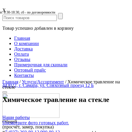
X
пт: 8:30-18:30, сб - по договоренности
Товар успешно добавлен в корзину
Главная
О компании
Доставка
Оплата
Отзывы
Примерочная для скинали
Оптовый прайс
Контакты
Главная
/
Услуги/Ассортимент
/
Химическое травление на
443022, г. Самара, ул. Совхозный проезд 12 Б
стекле
Химическое травление на стекле
Наши работы
Общий
Посмотрите фото готовых работ.
(просчёт, замер, покупка)