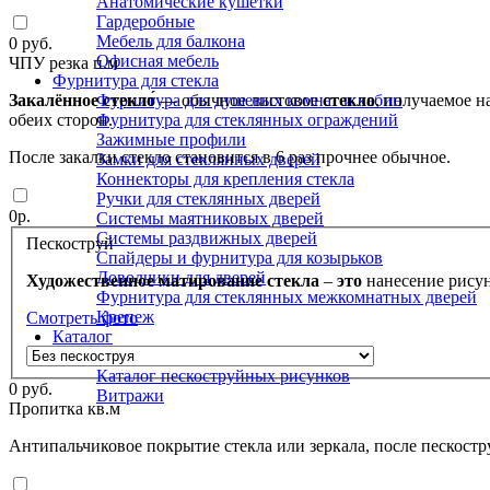
Анатомические кушетки
Гардеробные
Мебель для балкона
0
руб.
Офисная мебель
ЧПУ резка п.м
Фурнитура для стекла
Закалённое
стекло́
— обычное листовое
стекло
, получаемое 
Фурнитура для душевых комнат и кабин
обеих сторон.
Фурнитура для стеклянных ограждений
Зажимные профили
После закалки стекло становится в 6 раз прочнее обычное.
Замки для стеклянных дверей
Коннекторы для крепления стекла
Ручки для стеклянных дверей
0
р.
Системы маятниковых дверей
Системы раздвижных дверей
Пескоструй
Спайдеры и фурнитура для козырьков
Доводчики для дверей
Художественное
матирование
стекла
–
это
нанесение рисун
Фурнитура для стеклянных межкомнатных дверей
Крепеж
Смотреть фото
Каталог
Каталог скинали
Каталог пескоструйных рисунков
0
руб.
Витражи
Пропитка кв.м
Антипальчиковое покрытие стекла или зеркала, после пескостр