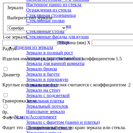
Настенное панно из стекла
Зеркало
Ограждения из стекла
Стеклянная столешница
Выберите тип зеркала
Стеклянные полки
Стеклянные стеллажи
Стеклянные столы
Стеклянные фасады для кухни
1-ое зеркало
Стеклянный потолок
Ширина (мм)
X
Изделия из зеркала
Радиус
Зеркало в полный рост
Зеркала в танцевальный зал
Изделия имеющие радиус считаются с коэффициентом 1.5
Зеркала для ванной комнаты
Зеркало бронза
Зеркало в багете
Диаметр
Зеркало в прихожую
Круглые или овальные изделия считаются с коэффициентом 2
Зеркало графит
Зеркало на стену
Зеркало с подсветкой
Гравировка кв.м
Зеркальная плитка
Зеркальный потолок
Напольное зеркало
0
р.
Услуги/Ассортимент
Фацет п.м.
Зеркало с фацетом (панно и плитка)
Фацет это – Декоративный скос по краю зеркала или стекла.
Гравировка на зеркале
Установка зеркал