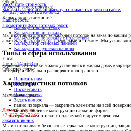
Общий
Рассчитать стоимость
(просчёт, замер, покупка)
Быстро рассчитайте примерную стоимость прямо на сайте.
+7 (927) 260-80-12
990-80-12
Калькулятор стоимости
>
Наши работы
Посмотрите фото готовых работ.
Калькулятор по стеклу
Калькулятор по зеркалу
Мы изготовим для вас зеркальный потолок на заказ по вашим р
Калькулятор по зеркалу с подсветкой
архитектурных проектов с зеркалами и стеклом. Мы устанавли
Калькулятор стеновых панелей
Калькулятор душевой кабины
Типы и сфера использования
E-mail
Почта: 1@mt63.ru
Зеркальные потолки можно установить в жилом доме, квартир
Обратная связь
>
интерьер и визуально расширяют пространство.
Написать нам
Характеристики потолков
Похвалить
Посоветовать
Пожаловаться
Мы можем сделать:
Задать вопрос
панно из зеркала — закрепить элементы на всей поверхн
Для мебельщиков
многоуровневые конструкции сложной формы;
+7 (927) 754-72-96
зеркальные потолки с подсветкой и другим декором.
Заказать звонок
Мы изготавливаем безопасные зеркальные конструкции, защищ
выдерживали вес полотна и готовая система служила долго. Од