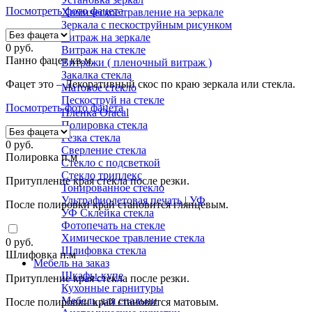
Посмотреть фото фацета
Химическое травление на зеркале
Зеркала с пескоструйным рисунком
Витраж на зеркале
0
руб.
Витраж на стекле
Панно фацет кв.м.
Витражи ( пленочный витраж )
Закалка стекла
Фацет это – Декоративный скос по краю зеркала или стекла.
Матовое стекло
Пескоструй на стекле
Посмотреть фото фацета
Пленка Oracal
Полировка стекла
Резка стекла
0
руб.
Сверление стекла
Полировка п.м
Стекло с подсветкой
Стекло триплекс
Притупление края стекла после резки.
Тонированное стекло
Ультрафиолетовая печать | УФ
После полировки край становится глянцевым.
УФ Склейка стекла
Фотопечать на стекле
Химическое травление стекла
0
руб.
Шлифовка стекла
Шлифовка п.м
Мебель на заказ
Шкафы-купе
Притупление края стекла после резки.
Кухонные гарнитуры
Мебель для спальни
После полировки край становится матовым.