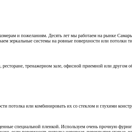
азмерам и пожеланиям. Десять лет мы работаем на рынке Самары
ваем зеркальные системы на ровные поверхности или потолки ти
е, ресторане, тренажерном зале, офисной приемной или другом
ости потолка или комбинировать их со стеклом и глухими конст
енные специальной пленкой. Используем очень прочную фурнит
нако, если поверхность потолка неровная, перекрытия старые, 