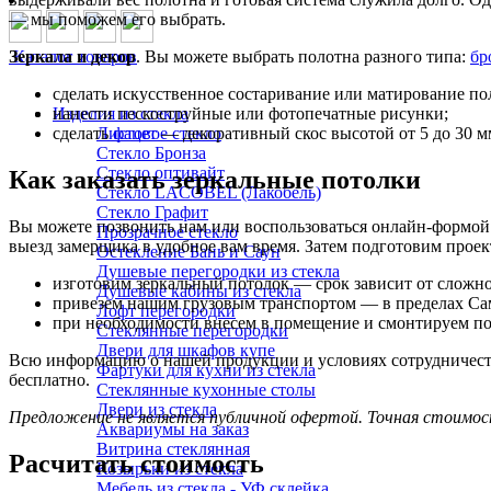
— мы поможем его выбрать.
Каталог товаров
Зеркала и декор
. Вы можете выбрать полотна разного типа:
бр
сделать искусственное состаривание или матирование по
Изделия из стекла
нанести пескоструйные или фотопечатные рисунки;
Листовое стекло
сделать
фацет
— декоративный скос высотой от 5 до 30 м
Стекло Бронза
Стекло оптивайт
Как заказать зеркальные потолки
Стекло LACOBEL (Лакобель)
Стекло Графит
Вы можете позвонить нам или воспользоваться онлайн-формой с
Прозрачное стекло
выезд замерщика в удобное вам время. Затем подготовим проек
Остекление Бань и Саун
Душевые перегородки из стекла
изготовим зеркальный потолок — срок зависит от сложнос
Душевые кабины из стекла
привезем нашим грузовым транспортом — в пределах Сам
Лофт перегородки
при необходимости внесем в помещение и смонтируем по
Стеклянные перегородки
Двери для шкафов купе
Всю информацию о нашей продукции и условиях сотрудничеств
Фартуки для кухни из стекла
бесплатно.
Стеклянные кухонные столы
Двери из стекла
Предложение не является публичной офертой. Точная стоимос
Аквариумы на заказ
Витрина стеклянная
Расчитать стоимость
Козырьки из стекла
Мебель из стекла - УФ склейка