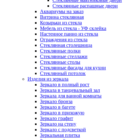
Стеклянные маятниковые двери
Стеклянные распашные двери
Аквариумы на заказ
Витрина стеклянная
Козырьки из стекла
Мебель из стекла - УФ склейка
Настенное панно из стекла
Ограждения из стекла
Стеклянная столешница
Стеклянные полки
Стеклянные стеллажи
Стеклянные столы
Стеклянные фасады для кухни
Стеклянный потолок
Изделия из зеркала
Зеркало в полный рост
Зеркала в танцевальный зал
Зеркала для ванной комнаты
Зеркало бронза
Зеркало в багете
Зеркало в прихожую
Зеркало графит
Зеркало на стену
Зеркало с подсветкой
Зеркальная плитка