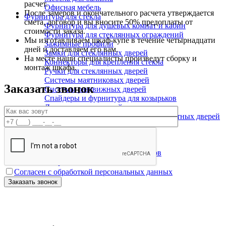
расчет.
Офисная мебель
После замеров и окончательного расчета утверждается
Фурнитура для стекла
смета, договор и вы вносите 50% предоплаты от
Фурнитура для душевых комнат и кабин
стоимости заказа.
Фурнитура для стеклянных ограждений
Мы изготавливаем шкаф-купе в течение четырнадцати
Зажимные профили
дней и доставляем его вам.
Замки для стеклянных дверей
На месте наши специалисты произведут сборку и
Коннекторы для крепления стекла
монтаж шкафа.
Ручки для стеклянных дверей
Системы маятниковых дверей
Заказать звонок
Системы раздвижных дверей
Спайдеры и фурнитура для козырьков
Доводчики для дверей
Фурнитура для стеклянных межкомнатных дверей
Крепеж
Каталог
Каталог скинали
Каталог пескоструйных рисунков
Витражи
Согласен с обработкой персональных данных