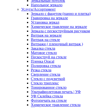
Зеркальный потолок
Напольное зеркало
Услуги/Ассортимент
Зеркало с фацетом (панно и плитка)
Гравировка на зеркале
Установка зеркал
Химическое травление на зеркале
Зеркала с пескоструйным рисунком
Витраж на зеркале
Витраж на стекле
Витражи ( пленочный витраж )
Закалка стекла
Матовое стекло
Пескоструй на стекле
Пленка Oracal
Полировка стекла
Резка стекла
Сверление стекла
Стекло с подсветкой
Стекло триплекс
Тонированное стекло
Ультрафиолетовая печать | УФ
УФ Склейка стекла
Фотопечать на стекле
Химическое травление стекла