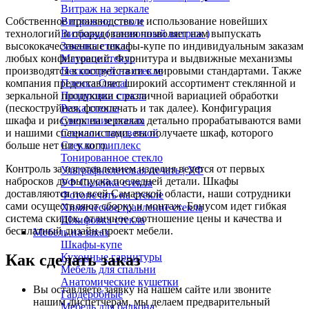
Витраж на зеркале
Витраж на стекле
Собственное производство и использование новейших
Витражи ( пленочный витраж )
технологий и оборудования позволяет нам выпускать
Закалка стекла
высококачественные шкафы-купе по индивидуальным заказам
Матовое стекло
любых конфигураций. Фурнитура и выдвижные механизмы
Пескоструй на стекле
производятся в соответствии с мировыми стандартами. Также
Пленка Oracal
компания предоставляет широкий ассортимент стеклянной и
Полировка стекла
зеркальной продукции с различной вариацией обработки
Резка стекла
(пескоструйная, фотопечать и так далее). Конфигурация
Сверление стекла
шкафа и рисунок на зеркалах детально прорабатываются вами
Стекло с подсветкой
и нашими специалистами, вы получаете шкаф, которого
Стекло триплекс
больше нет ни у кого.
Тонированное стекло
Контроль за изготовлением изделия ведется от первых
Ультрафиолетовая печать | УФ
набросков до выпуска последней детали. Шкафы
УФ Склейка стекла
доставляются по всей Самарской области, наши сотрудники
Фотопечать на стекле
сами осуществляют сборку и монтаж. Бонусом идет гибкая
Химическое травление стекла
система скидок, отличное соотношение цены и качества и
Шлифовка стекла
бесплатный дизайн-проект мебели.
Мебель на заказ
Шкафы-купе
Кухонные гарнитуры
Как сделать заказ
Мебель для спальни
Анатомические кушетки
Вы оставляете заявку на нашем сайте или звоните
Гардеробные
нашим диспетчерам, мы делаем предварительный
Мебель для балкона