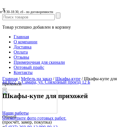
X
пт: 8:30-18:30, сб - по договоренности
Товар успешно добавлен в корзину
Главная
О компании
Доставка
Оплата
Отзывы
Примерочная для скинали
Оптовый прайс
Контакты
Главная
/
Мебель на заказ
/
Шкафы-купе
/
Шкафы-купе для
443022, г. Самара, ул. Совхозный проезд 12 Б
прихожей
Шкафы-купе для прихожей
Наши работы
Общий
Посмотрите фото готовых работ.
(просчёт, замер, покупка)