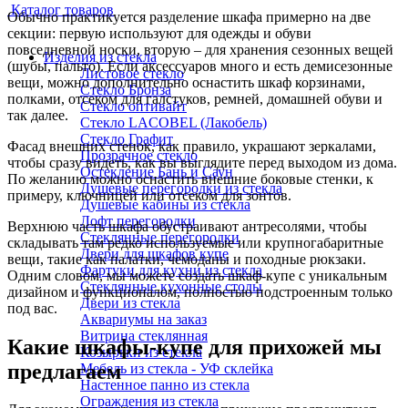
Каталог товаров
Обычно практикуется разделение шкафа примерно на две
секции: первую используют для одежды и обуви
повседневной носки, вторую – для хранения сезонных вещей
Изделия из стекла
(шубы, пальто). Если аксессуаров много и есть демисезонные
Листовое стекло
вещи, можно дополнительно оснастить шкаф корзинами,
Стекло Бронза
полками, отсеком для галстуков, ремней, домашней обуви и
Стекло оптивайт
так далее.
Стекло LACOBEL (Лакобель)
Стекло Графит
Фасад внешних стенок, как правило, украшают зеркалами,
Прозрачное стекло
чтобы сразу видеть, как вы выглядите перед выходом из дома.
Остекление Бань и Саун
По желанию можно оснастить внешние боковые стенки, к
Душевые перегородки из стекла
примеру, ключницей или отсеком для зонтов.
Душевые кабины из стекла
Лофт перегородки
Верхнюю часть шкафа обустраивают антресолями, чтобы
Стеклянные перегородки
складывать там редко используемые или крупногабаритные
Двери для шкафов купе
вещи, такие как палатки, чемоданы и походные рюкзаки.
Фартуки для кухни из стекла
Одним словом, мы можете создать шкаф-купе с уникальным
Стеклянные кухонные столы
дизайном и функционалом, полностью подстроенным только
Двери из стекла
под вас.
Аквариумы на заказ
Витрина стеклянная
Какие шкафы-купе для прихожей мы
Козырьки из стекла
предлагаем
Мебель из стекла - УФ склейка
Настенное панно из стекла
Ограждения из стекла