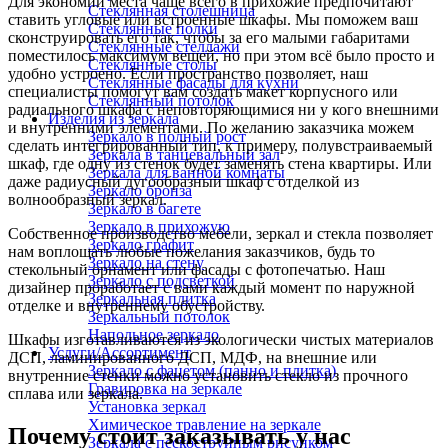
Для экономии места чаще всего в прихожие предпочитают
Стеклянная столешница
ставить угловые или встроенные шкафы. Мы поможем ваш
Стеклянные полки
сконструировать его так, чтобы за его малыми габаритами
Стеклянные стеллажи
поместилось максимум вещей, но при этом всё было просто и
Стеклянные столы
удобно устроено. Если пространство позволяет, наш
Стеклянные фасады для кухни
специалисты помогут вам создать макет корпусного или
Стеклянный потолок
радиального шкафа с неповторяющимися ни у кого внешними
Изделия из зеркала
и внутренними элементами. По желанию заказчика можем
Зеркало в полный рост
сделать интегрированный тип, к примеру, полувстраиваемый
Зеркала в танцевальный зал
шкаф, где одну из стенок будет заменять стена квартиры. Или
Зеркала для ванной комнаты
даже радиусный дугообразный шкаф с отделкой из
Зеркало бронза
волнообразный зеркал.
Зеркало в багете
Зеркало в прихожую
Собственное производство мебели, зеркал и стекла позволяет
Зеркало графит
нам воплощать любые пожелания заказчиков, будь то
Зеркало на стену
стекольный орнамент или фасады с фотопечатью. Наш
Зеркало с подсветкой
дизайнер проработает с вами каждый момент по наружной
Зеркальная плитка
отделке и внутреннему обустройству.
Зеркальный потолок
Напольное зеркало
Шкафы изготавливаются из экологически чистых материалов
Услуги/Ассортимент
ДСП, ламинированного ДСП, МДФ, на внешние или
Зеркало с фацетом (панно и плитка)
внутренние стенки можно установить стекло из прочного
Гравировка на зеркале
сплава или зеркала.
Установка зеркал
Химическое травление на зеркале
Почему стоит заказывать у нас
Зеркала с пескоструйным рисунком