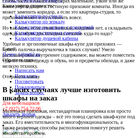
+7 (927) 260-80-12
990-80-12
Очень часто в наших квартирах маленькие, узкие или же
Калькулятор стоимости
>
вовсе переходящие в гостиную прихожие комнаты. Иногда их
может заменить коридор, а если это квартира-студия, то
Калькулятор по стеклу
прихожая может отсутствовать вовсе.
Калькулятор по зеркалу
Калькулятор по зеркалу с подсветкой
Но как быть, если семья большая, кладовки нет, а складывать
Калькулятор стеновых панелей
одежду и обувь для холодных сезонов куда-то надо?
Калькулятор душевой кабины
Удобные и эргономичные шкафы-купе для прихожих —
E-mail
просто палочка-выручалочка в таких случаях! Умело
Почта: 1@mt63.ru
распланировав внутреннее содержимое, вы можете поместить
Обратная связь
>
туда не только одежду и обувь, но и предметы обихода, и даже
мелкую технику.
Написать нам
Похвалить
Отправить заявку
Посоветовать
Пожаловаться
В каких случаях лучше изготовить
Задать вопрос
шкафы на заказ
Для мебельщиков
+7 (927) 754-72-96
Маленькая прихожая, нестандартная планировка или просто
Заказать звонок
много верхней одежды – всё это повод сделать шкаф-купе под
заказ. Его вместительность и многофункциональность, а
также различные способы расположения помогут решить
множество проблем.